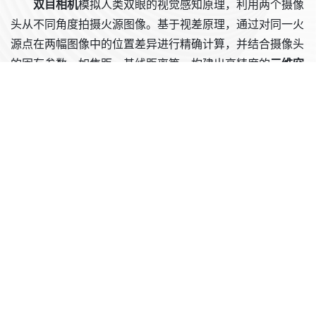
双目相机
模拟人类双眼的视觉感知原理，利用两个摄像
头从不同角度拍摄火源图像。基于视差原理，通过对同一火
源点在两幅图像中的位置差异进行精确计算，并结合摄像头
的固有参数，如焦距、基线距离等，构建出高精度的
三维空
间模型
，从而获取火源的水平坐标和垂直坐标信息。这一过
程为火源定位提供了基础的空间数据支撑。
核心创新点在于事件相机的
高速火源检测分割算法
BEC-SVM
，该算法突破性解决了事件相机和双目相机的数
据融合难题，通过优化数据交互与处理逻辑，使不同类型传
感器的数据能够高效协同。在定位算法的设计与优化方面，
BEC-SVM 算法综合考虑多种环境因素和数据特征，运用先
进的机器学习策略，显著提升了定位的准确性和稳定性。同
时，通过对算法架构和计算流程的优化，保证了系统在复杂
火灾场景下的实时性和鲁棒性，成功将火源空间定位精准度
从不足 10% 大幅提升至超过 90%。
与当前市场上仅能对火源整体进行方向定位的自动消防